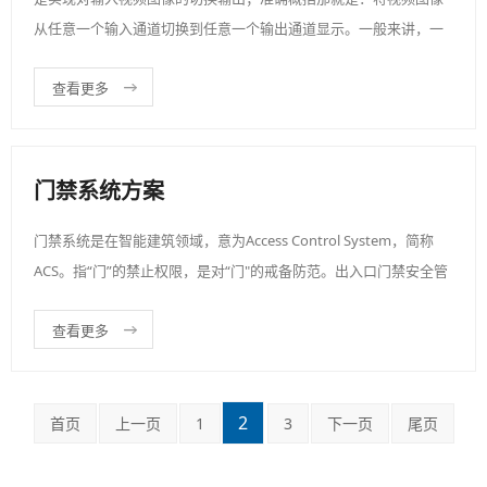
从任意一个输入通道切换到任意一个输出通道显示。一般来讲，一
个M×N矩阵：表示它可以同时支持M路图像输入和N路图像输出。
查看更多
这里需要强调的是必须要做到任意，即任意的一个输入和任意的一
个输出。
门禁系统方案
门禁系统是在智能建筑领域，意为Access Control System，简称
ACS。指“门”的禁止权限，是对“门"的戒备防范。出入口门禁安全管
理系统是新型现代化安全管理系统，它集微机自动识别技术和现代
查看更多
安全管理措施为一体，它涉及电子，机械，光学，计算机技术，通
讯技术，生物技术等诸多新技术
2
首页
上一页
1
3
下一页
尾页