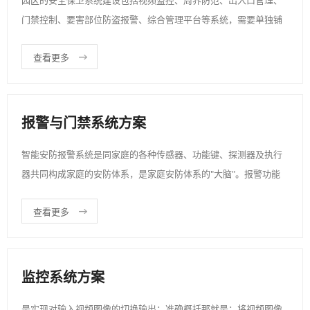
门禁控制、要害部位防盗报警、综合管理平台等系统，需要单独铺
设一套安防网络布线，采用独立的路由、线槽和管路，如果应用全
查看更多
数字视频系统，建议单独架设一套视频网络布线。
报警与门禁系统方案
智能安防报警系统是同家庭的各种传感器、功能键、探测器及执行
器共同构成家庭的安防体系，是家庭安防体系的"大脑"。报警功能
包括防火、防盗、煤气泄露报警及紧急求助等功能，报警系统采用
查看更多
先进智能型控制网络技术、由微机管理控制，实现对匪情、盗窃、
火灾、煤气、紧急求助等意外事故的自动报警。
监控系统方案
是实现对输入视频图像的切换输出；准确概括那就是：将视频图像