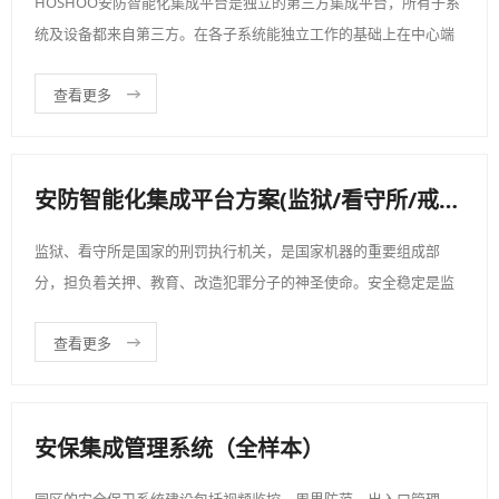
HOSHOO安防智能化集成平台是独立的第三方集成平台，所有子系
统及设备都来自第三方。在各子系统能独立工作的基础上在中心端
进行集成，达到集成管理、子系统间互通的目的。主要采集子系统
查看更多
的事件、状态和数值，并反控子系统设备，以此为基础进行丰富的
智能化管理。
安防智能化集成平台方案(监狱/看守所/戒毒所)
监狱、看守所是国家的刑罚执行机关，是国家机器的重要组成部
分，担负着关押、教育、改造犯罪分子的神圣使命。安全稳定是监
狱工作的第一任务，监狱、看守所的安全，关系到社会的安全，国
查看更多
家的安全，因此，监狱、看守所安全管理是监狱管理工作的重中之
重。
安保集成管理系统（全样本）
园区的安全保卫系统建设包括视频监控、周界防范、出入口管理、